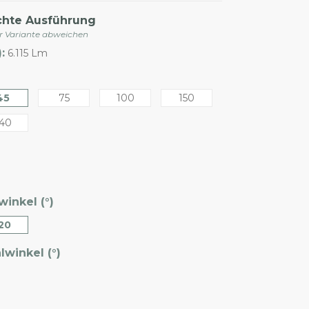
chte Ausführung
er Variante abweichen
:
6.115 Lm
45
75
100
150
40
inkel (°)
20
winkel (°)