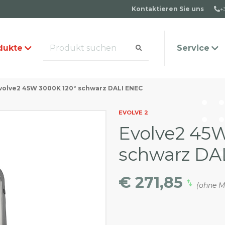
Kontaktieren Sie uns
+
dukte
Service
volve2 45W 3000K 120° schwarz DALI ENEC
alog anfordern
s Team
Häufige Fragen
Kontakt
EVOLVE 2
Evolve2 45
schwarz DA
€ 271,85
(ohne M