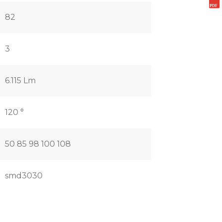
82
3
6.115 Lm
120 °
50 85 98 100 108
smd3030