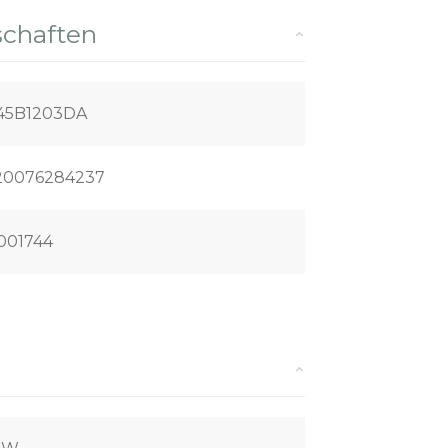
schaften
45B1203DA
20076284237
001744