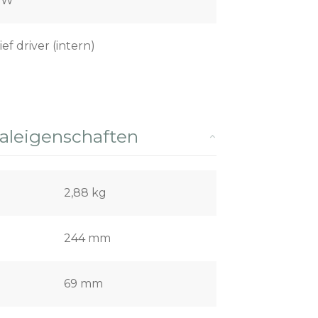
0 W
ief driver (intern)
leigenschaften
2,88 kg
244 mm
69 mm