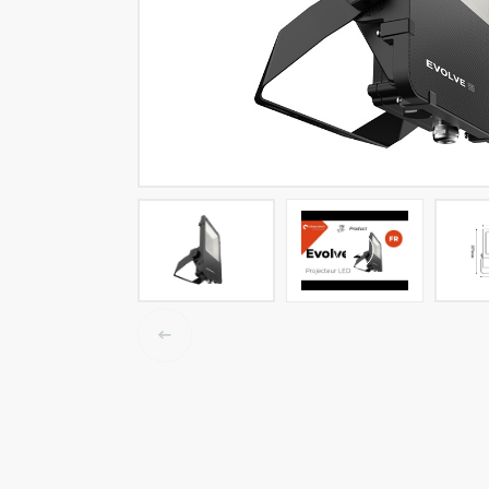
LED-Tracklights
Smartlighting
High-Bay-Leuchten
Wasserbeständige Leuchten
Decken- und Wandleuchten
Straßenbeleuchtung
Langfeldleuchten
Elektroinstallation