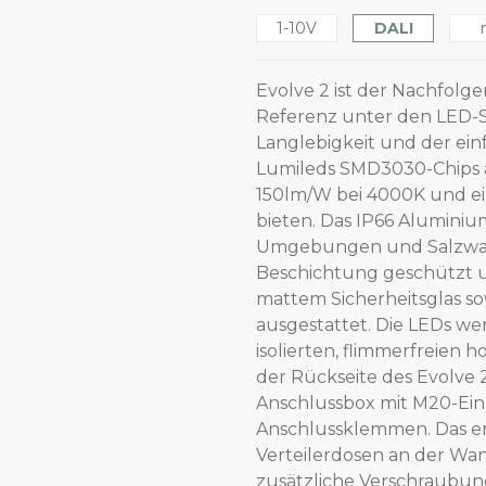
1-10V
DALI
Evolve 2 ist der Nachfolge
Referenz unter den LED-S
Langlebigkeit und der ein
Lumileds SMD3030-Chips au
150lm/W bei 4000K und ei
bieten. Das IP66 Aluminiu
Umgebungen und Salzwasse
Beschichtung geschützt u
mattem Sicherheitsglas so
ausgestattet. Die LEDs we
isolierten, flimmerfreien 
der Rückseite des Evolve 
Anschlussbox mit M20-Ei
Anschlussklemmen. Das er
Verteilerdosen an der Wa
zusätzliche Verschraubung 