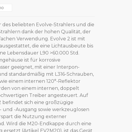
no
r des beliebten Evolve-Strahlers und die
trahlern dank der hohen Qualität, der
fachen Verwendung. Evolve 2 ist mit
sgestattet, die eine Lichtausbeute bis
ne Lebensdauer L90 >60.000 Std.
mgehäuse ist für korrosive
r geeignet, mit einer Interpon-
nd standardmäßig mit L316-Schrauben,
wie einem internen 120°-Reflektor
rden von einem internen, doppelt
hochwertigen Treiber angesteuert. Auf
2 befindet sich eine großzügige
n- und -Ausgang sowie werkzeuglosen
spart die Nutzung externer
nd. Wird die M20-Endkappe durch eine
ersetzt (Artikel EV2M20), ist das Gerät