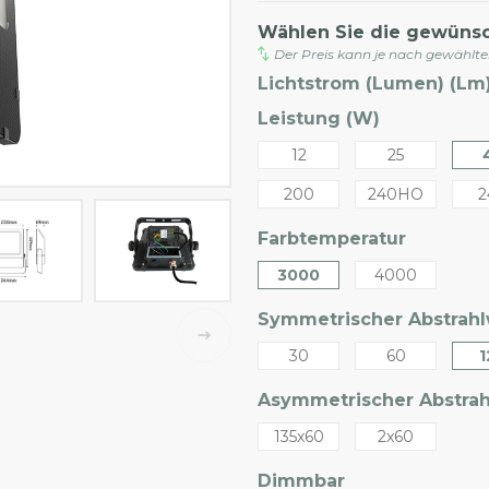
Wählen Sie die gewüns
Der Preis kann je nach gewählt
Lichtstrom (Lumen) (Lm)
Leistung (W)
12
25
200
240HO
2
Farbtemperatur
3000
4000
Symmetrischer Abstrahlw
30
60
1
Asymmetrischer Abstrahl
135x60
2x60
Dimmbar