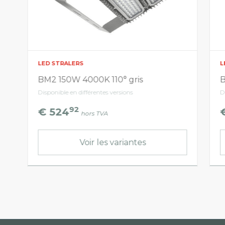
LED STRALERS
L
BM2 150W 4000K 110° gris
B
Disponible en différentes versions
D
92
€ 524
hors TVA
Voir les variantes