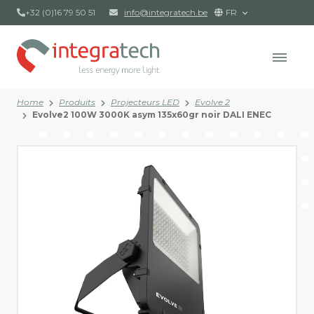
+32 (0)16 79 50 51
info@integratech.be
FR
Home
Produits
Projecteurs LED
Evolve 2
Evolve2 100W 3000K asym 135x60gr noir DALI ENEC