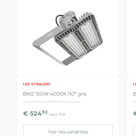
LED STRALERS
L
BM2 150W 4000K 110° gris
B
Disponible en différentes versions
D
92
€ 524
hors TVA
Voir les variantes