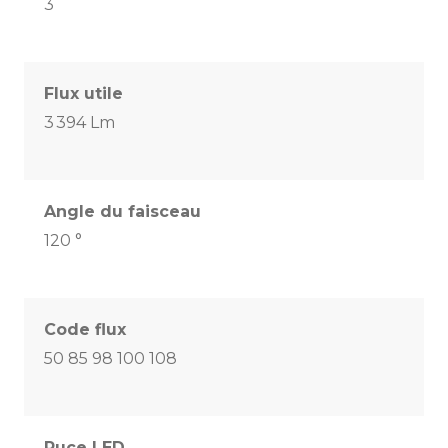
3
Flux utile
3 394 Lm
Angle du faisceau
120 °
Code flux
50 85 98 100 108
Puce LED