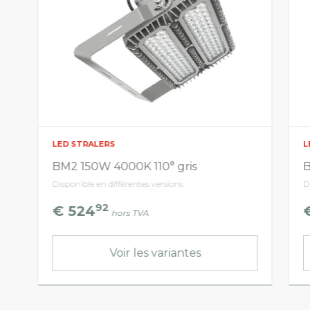
LED STRALERS
L
BM2 150W 4000K 110° gris
B
Disponible en différentes versions
D
92
€ 524
hors TVA
Voir les variantes