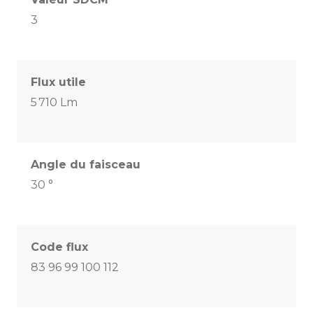
3
Flux utile
5 710 Lm
Angle du faisceau
30 °
Code flux
83 96 99 100 112