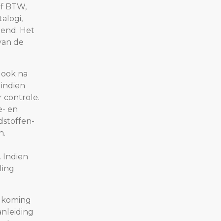
ef BTW,
alogi,
dend. Het
 van de
 ook na
 indien
 controle.
e- en
dstoffen-
n.
 Indien
ling
ndkoming
anleiding