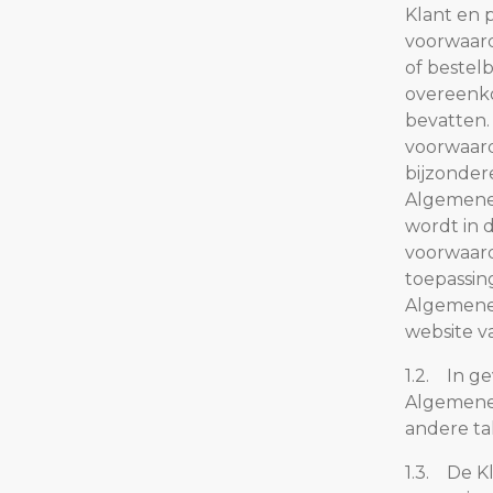
Klant en 
voorwaard
Voedingen en sturingen
of bestel
overeenko
bevatten.
voorwaard
Segmenten
bijzonder
Algemene 
Residentieel
wordt in 
voorwaard
Utiliteit
toepassin
Algemene 
Industrie & Magazijn
website v
1.2. In g
Parking & Outdoor
Algemene
andere ta
Extreme omstandigheden
1.3. De K