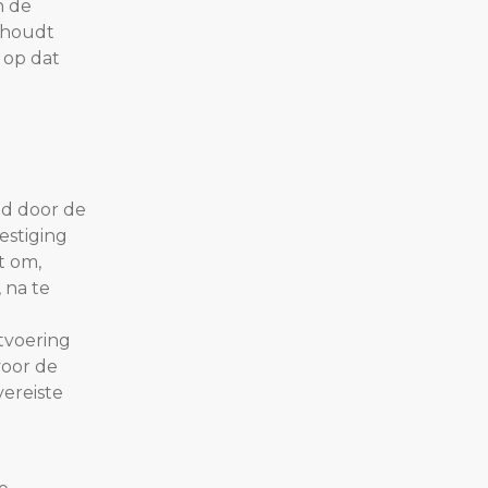
n de
ehoudt
 op dat
ld door de
estiging
t om,
 na te
itvoering
voor de
vereiste