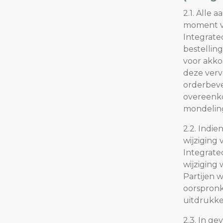
2.1. Alle 
moment va
Integrate
bestellin
voor akko
deze vervo
orderbeve
overeenko
mondelinge
2.2. Indi
wijziging
Integrate
wijziging
Partijen w
oorspronk
uitdrukke
2.3. In g