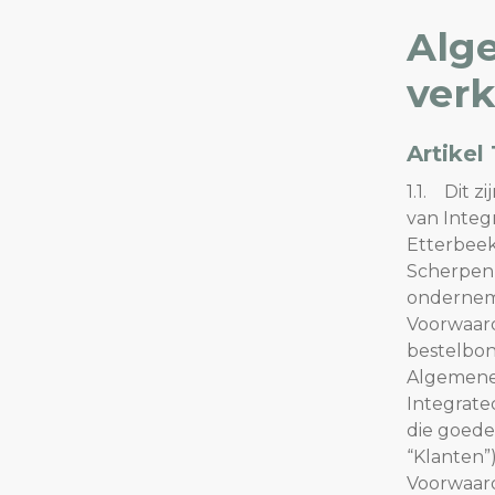
Alg
LED tracklights
ver
Smartlighting
Artikel
High Bay armaturen
1.1. Dit 
van Integ
Half waterdichte armaturen
Etterbeek
Scherpenh
Plafond & wandarmaturen
ondernemi
Voorwaard
bestelbon
Straatverlichting
Algemene 
Integrate
Lijnverlichting
die goede
“Klanten”)
Elektrische accessoires
Voorwaard