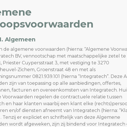
emene
koopsvoorwaarden
 1. Algemeen
zijn de algemene voorwaarden (hierna: “Algemene Voorw
ratech BV, vennootschap met maatschappelijke zetel te
, Priester Cuypersstraat 3, met vestiging te 3270
euvel-Zichem, Groenstraat 48 en met als
ngsnummer 0821.939.101 (hierna “Integratech”. Deze
en zijn van toepassing op alle aanbiedingen, offertes,
nen, facturen en overeenkomsten van Integratech. Hui
Voorwaarden regelen de contractuele relatie tussen
ch en haar klanten waarbij een klant elke (rechts)perso
ren en/of diensten afneemt van Integratech (hierna: “Kla
. Tenzij er expliciet en schriftelijk van deze Algemene
en wordt afgeweken, zijn zij bindend voor Integratech