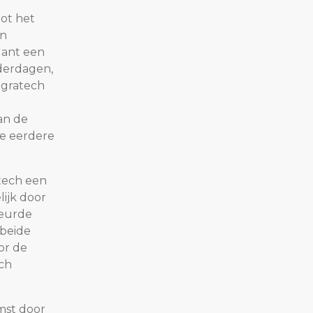
tot het
en
lant een
nderdagen,
egratech
an de
e eerdere
atech een
lijk door
keurde
 beide
or de
ch
mst door