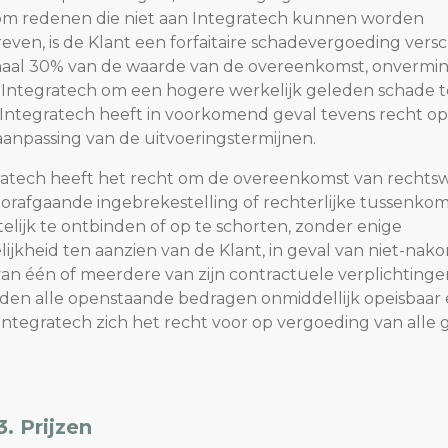
om redenen die niet aan Integratech kunnen worden
even, is de Klant een forfaitaire schadevergoeding vers
aal 30% van de waarde van de overeenkomst, onvermi
 Integratech om een hogere werkelijk geleden schade t
 Integratech heeft in voorkomend geval tevens recht o
 aanpassing van de uitvoeringstermijnen.
gratech heeft het recht om de overeenkomst van recht
orafgaande ingebrekestelling of rechterlijke tussenko
telijk te ontbinden of op te schorten, zonder enige
lijkheid ten aanzien van de Klant, in geval van niet-nak
van één of meerdere van zijn contractuele verplichtingen
den alle openstaande bedragen onmiddellijk opeisbaar
ntegratech zich het recht voor op vergoeding van alle
3. Prijzen