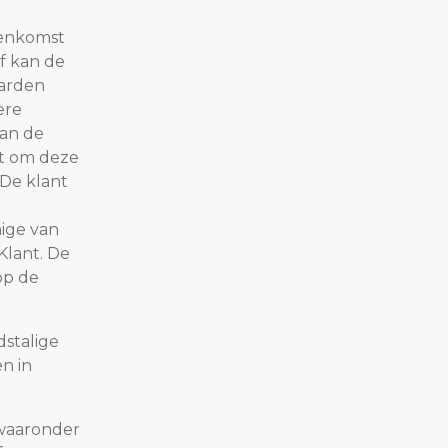
eenkomst
f kan de
aarden
ere
van de
ht om deze
 De klant
ige van
Klant. De
op de
stalige
n in
 waaronder