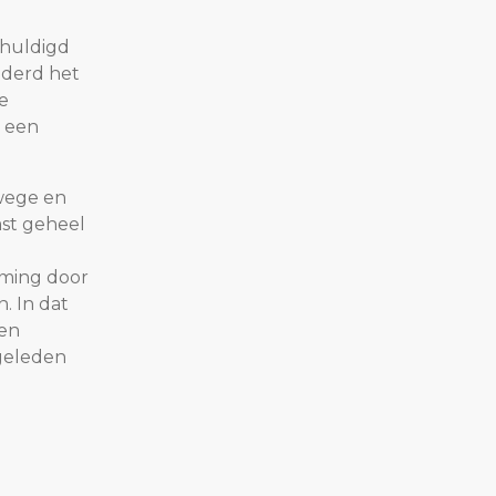
chuldigd
nderd het
e
p een
swege en
mst geheel
oming door
. In dat
 en
 geleden