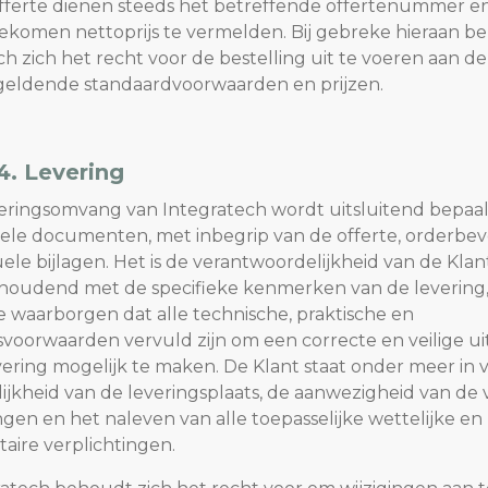
fferte dienen steeds het betreffende offertenummer e
komen nettoprijs te vermelden. Bij gebreke hieraan b
h zich het recht voor de bestelling uit te voeren aan de
eldende standaardvoorwaarden en prijzen.
 4. Levering
everingsomvang van Integratech wordt uitsluitend bepaa
ele documenten, met inbegrip van de offerte, orderbev
ele bijlagen. Het is de verantwoordelijkheid van de Klan
houdend met de specifieke kenmerken van de levering,
e waarborgen dat alle technische, praktische en
dsvoorwaarden vervuld zijn om een correcte en veilige u
vering mogelijk te maken. De Klant staat onder meer in 
ijkheid van de leveringsplaats, de aanwezigheid van de 
ngen en het naleven van alle toepasselijke wettelijke en
aire verplichtingen.