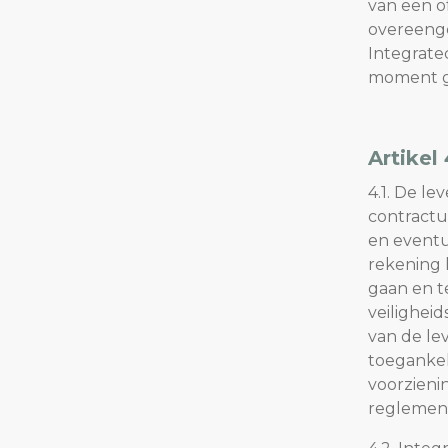
van een o
overeenge
Integratec
moment g
Artikel
4.1. De l
contractu
en eventu
rekening 
gaan en t
veilighei
van de le
toegankel
voorzieni
reglement