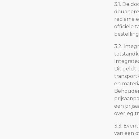
3.1. De d
douanerech
reclame en
officiële 
bestellin
3.2. Inte
totstandk
Integrate
Dit geldt 
transport
en materi
Behoudens
prijsaanp
een prijsa
overleg t
3.3. Even
van een o