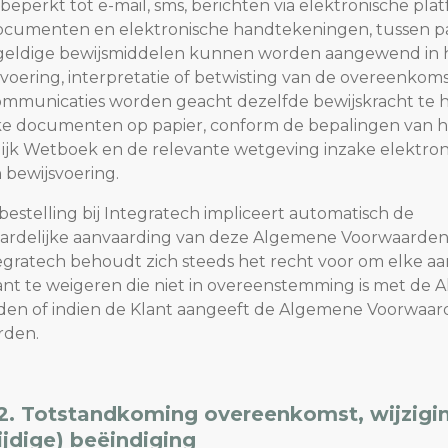
beperkt tot e-mail, sms, berichten via elektronische pla
documenten en elektronische handtekeningen, tussen par
 geldige bewijsmiddelen kunnen worden aangewend in 
tvoering, interpretatie of betwisting van de overeenkom
communicaties worden geacht dezelfde bewijskracht te 
ijke documenten op papier, conform de bepalingen van 
ijk Wetboek en de relevante wetgeving inzake elektron
 bewijsvoering.
bestelling bij Integratech impliceert automatisch de
ardelijke aanvaarding van deze Algemene Voorwaarden
tegratech behoudt zich steeds het recht voor om elke a
ant te weigeren die niet in overeenstemming is met de
en of indien de Klant aangeeft de Algemene Voorwaar
rden.
 2. Totstandkoming overeenkomst, wijzigi
ijdige) beëindiging