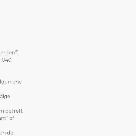
aarden”)
 1040
 Algemene
dige
on betreft
nt” of
 en de