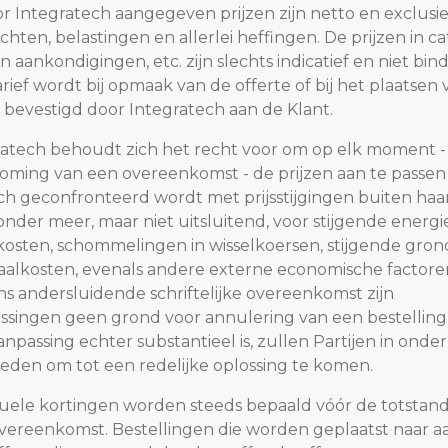
oor Integratech aangegeven prijzen zijn netto en exclusi
ten, belastingen en allerlei heffingen. De prijzen in cat
 aankondigingen, etc. zijn slechts indicatief en niet bin
tarief wordt bij opmaak van de offerte of bij het plaatsen
g bevestigd door Integratech aan de Klant.
gratech behoudt zich het recht voor om op elk moment -
oming van een overeenkomst - de prijzen aan te passen
ch geconfronteerd wordt met prijsstijgingen buiten haar
onder meer, maar niet uitsluitend, voor stijgende energi
kosten, schommelingen in wisselkoersen, stijgende gron
aalkosten, evenals andere externe economische factore
 andersluidende schriftelijke overeenkomst zijn
assingen geen grond voor annulering van een bestelling.
anpassing echter substantieel is, zullen Partijen in onder
reden om tot een redelijke oplossing te komen.
tuele kortingen worden steeds bepaald vóór de totsta
vereenkomst. Bestellingen die worden geplaatst naar a