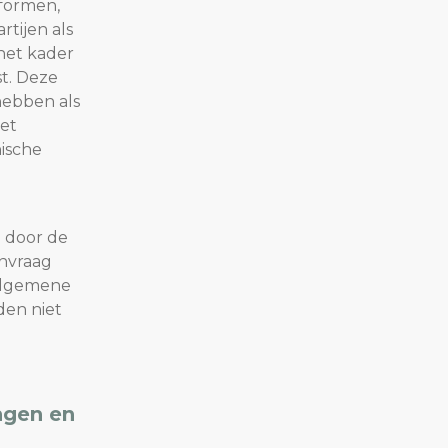
tformen,
tijen als
het kader
st. Deze
hebben als
het
ische
 door de
anvraag
 Algemene
den niet
ngen en