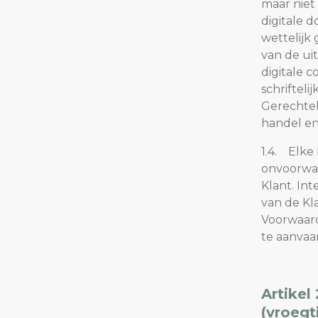
maar niet 
Sport & terreinverlichting
digitale 
wettelijk
van de ui
digitale 
schriftel
Gerechtel
handel en
1.4. Elke 
onvoorwa
Klant. In
van de Kl
Voorwaard
te aanvaa
Artikel
(vroegt