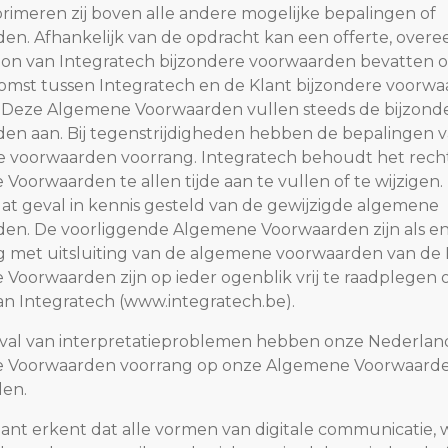
primeren zij boven alle andere mogelijke bepalingen of
en. Afhankelijk van de opdracht kan een offerte, over
bon van Integratech bijzondere voorwaarden bevatten o
mst tussen Integratech en de Klant bijzondere voorw
 Deze Algemene Voorwaarden vullen steeds de bijzond
en aan. Bij tegenstrijdigheden hebben de bepalingen 
e voorwaarden voorrang. Integratech behoudt het rec
Voorwaarden te allen tijde aan te vullen of te wijzigen.
dat geval in kennis gesteld van de gewijzigde algemene
en. De voorliggende Algemene Voorwaarden zijn als en
g met uitsluiting van de algemene voorwaarden van de 
Voorwaarden zijn op ieder ogenblik vrij te raadplegen 
an Integratech (www.integratech.be).
eval van interpretatieproblemen hebben onze Nederland
 Voorwaarden voorrang op onze Algemene Voorwaarde
len.
lant erkent dat alle vormen van digitale communicatie,