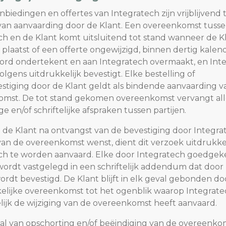
aanbiedingen en offertes van Integratech zijn vrijblijvend 
n aanvaarding door de Klant. Een overeenkomst tuss
ch en de Klant komt uitsluitend tot stand wanneer de K
g plaatst of een offerte ongewijzigd, binnen dertig kale
ord ondertekent en aan Integratech overmaakt, en Int
lgens uitdrukkelijk bevestigt. Elke bestelling of
stiging door de Klant geldt als bindende aanvaarding v
mst. De tot stand gekomen overeenkomst vervangt all
 en/of schriftelijke afspraken tussen partijen.
en de Klant na ontvangst van de bevestiging door Integr
 van de overeenkomst wenst, dient dit verzoek uitdrukke
ch te worden aanvaard. Elke door Integratech goedge
 wordt vastgelegd in een schriftelijk addendum dat door
ordt bevestigd. De Klant blijft in elk geval gebonden do
elijke overeenkomst tot het ogenblik waarop Integrate
lijk de wijziging van de overeenkomst heeft aanvaard.
eval van opschorting en/of beëindiging van de overeenko