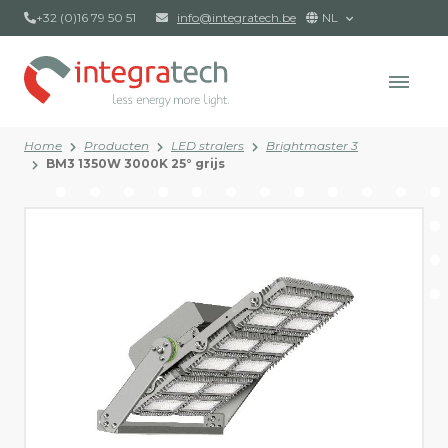
+32 (0)16 79 50 51
info@integratech.be
NL
Home
Producten
LED stralers
Brightmaster 3
BM3 1350W 3000K 25° grijs