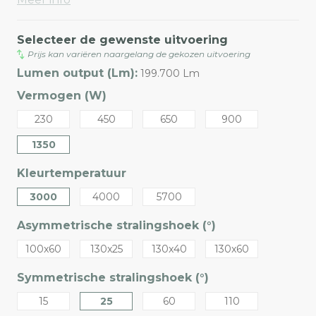
Selecteer de gewenste uitvoering
Prijs kan variëren naargelang de gekozen uitvoering
Lumen output (Lm):
199.700 Lm
Vermogen (W)
230
450
650
900
1350
Kleurtemperatuur
3000
4000
5700
Asymmetrische stralingshoek (°)
100x60
130x25
130x40
130x60
Symmetrische stralingshoek (°)
15
25
60
110