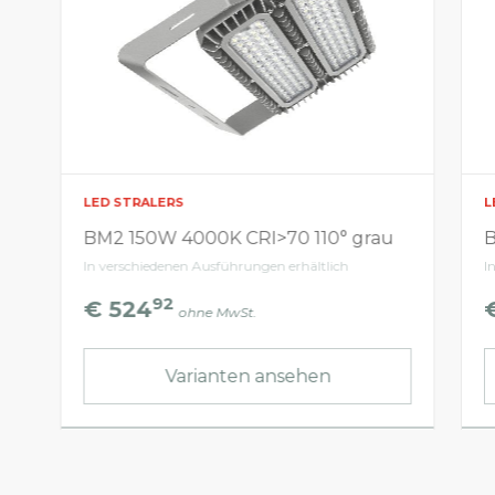
LED STRALERS
L
BM2 150W 4000K CRI>70 110° grau
B
In verschiedenen Ausführungen erhältlich
I
92
€ 524
ohne MwSt.
Varianten ansehen