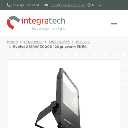
+32 (0)16 79 50 51
info@integratech.be
NL
Home
Producten
LED stralers
Evolve 2
Evolve2 150W 3000K 120gr zwart ENEC