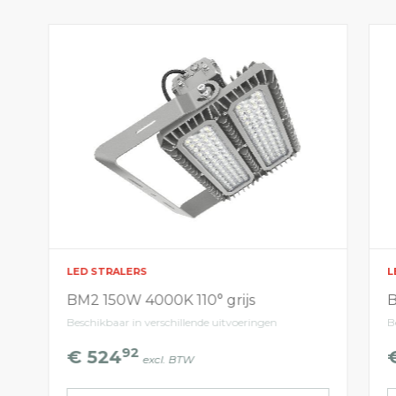
LED STRALERS
L
BM2 150W 4000K 110° grijs
B
Beschikbaar in verschillende uitvoeringen
B
92
€ 524
excl. BTW