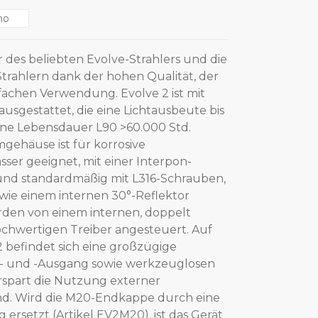
no
r des beliebten Evolve-Strahlers und die
trahlern dank der hohen Qualität, der
fachen Verwendung. Evolve 2 ist mit
sgestattet, die eine Lichtausbeute bis
ne Lebensdauer L90 >60.000 Std.
mgehäuse ist für korrosive
r geeignet, mit einer Interpon-
nd standardmäßig mit L316-Schrauben,
wie einem internen 30°-Reflektor
rden von einem internen, doppelt
hochwertigen Treiber angesteuert. Auf
2 befindet sich eine großzügige
n- und -Ausgang sowie werkzeuglosen
spart die Nutzung externer
nd. Wird die M20-Endkappe durch eine
ersetzt (Artikel EV2M20), ist das Gerät