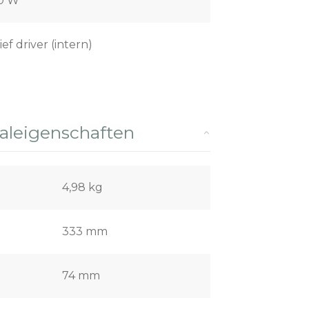
0 W
ief driver (intern)
leigenschaften
4,98 kg
333 mm
74 mm