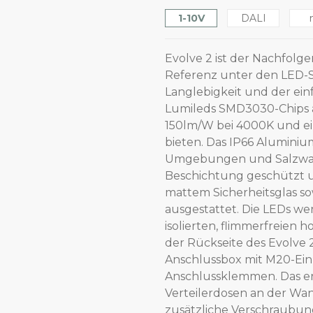
1-10V
DALI
Evolve 2 ist der Nachfolge
Referenz unter den LED-S
Langlebigkeit und der ein
Lumileds SMD3030-Chips au
150lm/W bei 4000K und ei
bieten. Das IP66 Aluminiu
Umgebungen und Salzwasse
Beschichtung geschützt u
mattem Sicherheitsglas so
ausgestattet. Die LEDs we
isolierten, flimmerfreien 
der Rückseite des Evolve 
Anschlussbox mit M20-Ei
Anschlussklemmen. Das er
Verteilerdosen an der Wa
zusätzliche Verschraubung 