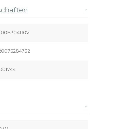
schaften
100B304110V
20076284732
001744