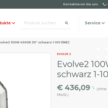
Kontaktieren Sie uns
+
dukte
Service
volve2 100W 4000K 30° schwarz 1-10V ENEC
alog anfordern
s Team
Häufige Fragen
Kontakt
EVOLVE 2
Evolve2 10
schwarz 1-
€ 436,09
(ohne
MwSt.)