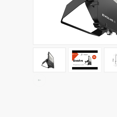
LED-Tracklights
Smartlighting
High-Bay-Leuchten
Wasserbeständige Leuchten
Decken- und Wandleuchten
Straßenbeleuchtung
Langfeldleuchten
Elektroinstallation