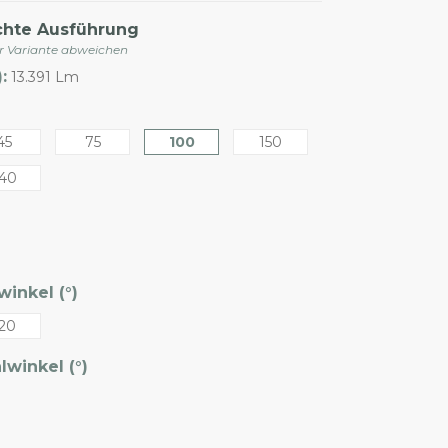
chte Ausführung
er Variante abweichen
:
13.391 Lm
45
75
100
150
40
inkel (°)
20
winkel (°)