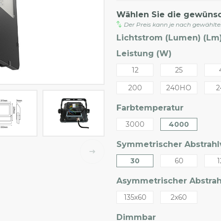
Wählen Sie die gewüns
Der Preis kann je nach gewählt
Lichtstrom (Lumen) (Lm)
Leistung (W)
12
25
200
240HO
2
Farbtemperatur
3000
4000
Symmetrischer Abstrahlw
30
60
1
Asymmetrischer Abstrahl
135x60
2x60
Dimmbar