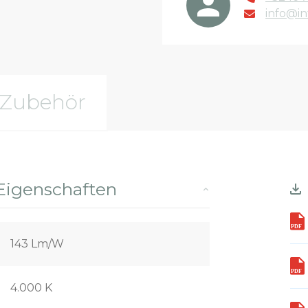
info@in
Zubehör
Eigenschaften
143 Lm/W
4.000 K