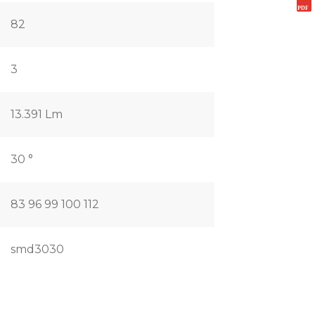
82
3
13.391 Lm
30 °
83 96 99 100 112
smd3030