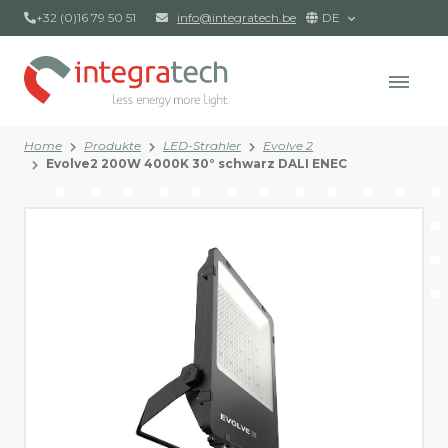
+32 (0)16 79 50 51
info@integratech.be
DE
Home
Produkte
LED-Strahler
Evolve 2
Evolve2 200W 4000K 30° schwarz DALI ENEC