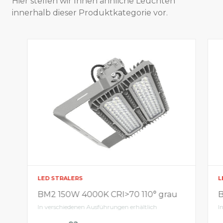
Hier stellen wir Ihnen ähnliche Leuchten
innerhalb dieser Produktkategorie vor.
LED STRALERS
L
BM2 150W 4000K CRI>70 110° grau
B
In verschiedenen Ausführungen erhältlich
I