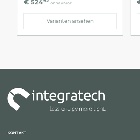
92
€ 524
ohne MwSt.
Varianten ansehen
KONTAKT