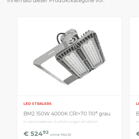
innerhalb dieser Produktkategorie vor.
LED STRALERS
L
BM2 150W 4000K CRI>70 110° grau
B
In verschiedenen Ausführungen erhältlich
I
92
€ 524
ohne MwSt.