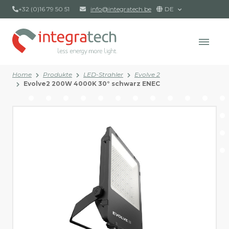
+32 (0)16 79 50 51
info@integratech.be
DE
Home
Produkte
LED-Strahler
Evolve 2
Evolve2 200W 4000K 30° schwarz ENEC