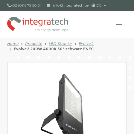
+32 (0)16 79 50 51
info@integratech.be
DE
Home
Produkte
LED-Strahler
Evolve 2
Evolve2 200W 4000K 30° schwarz ENEC