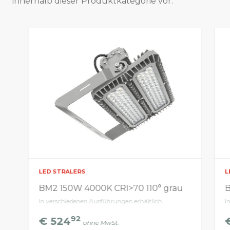
innerhalb dieser Produktkategorie vor.
LED STRALERS
L
BM2 150W 4000K CRI>70 110° grau
B
In verschiedenen Ausführungen erhältlich
I
92
€ 524
ohne MwSt.