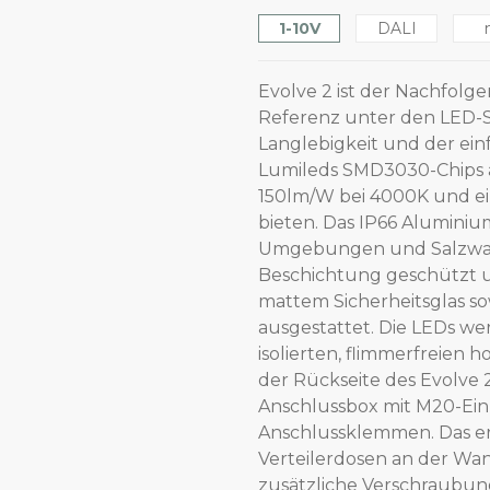
1-10V
DALI
Evolve 2 ist der Nachfolge
Referenz unter den LED-S
Langlebigkeit und der ein
Lumileds SMD3030-Chips au
150lm/W bei 4000K und ei
bieten. Das IP66 Aluminiu
Umgebungen und Salzwasse
Beschichtung geschützt u
mattem Sicherheitsglas so
ausgestattet. Die LEDs we
isolierten, flimmerfreien 
der Rückseite des Evolve 
Anschlussbox mit M20-Ei
Anschlussklemmen. Das er
Verteilerdosen an der Wa
zusätzliche Verschraubung 