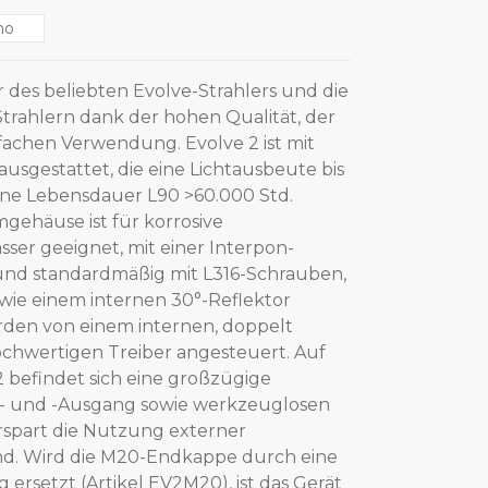
no
r des beliebten Evolve-Strahlers und die
trahlern dank der hohen Qualität, der
fachen Verwendung. Evolve 2 ist mit
sgestattet, die eine Lichtausbeute bis
ne Lebensdauer L90 >60.000 Std.
mgehäuse ist für korrosive
r geeignet, mit einer Interpon-
nd standardmäßig mit L316-Schrauben,
wie einem internen 30°-Reflektor
rden von einem internen, doppelt
hochwertigen Treiber angesteuert. Auf
2 befindet sich eine großzügige
n- und -Ausgang sowie werkzeuglosen
spart die Nutzung externer
nd. Wird die M20-Endkappe durch eine
ersetzt (Artikel EV2M20), ist das Gerät