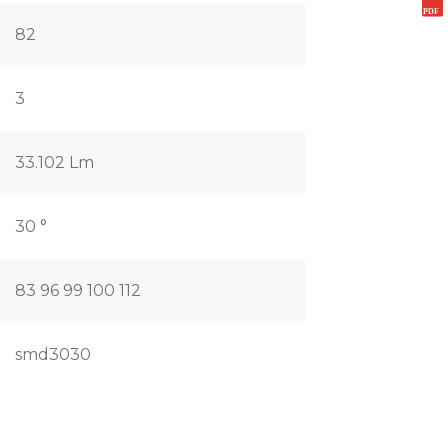
82
3
33.102 Lm
30 °
83 96 99 100 112
smd3030