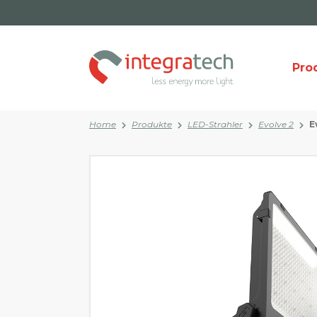
Pro
Home
Produkte
LED-Strahler
Evolve 2
E
Kategorie
Download-Bereich
Über uns
Kat
Da
LED-Panels
Bei uns arbeiten?
Retourenformular
LED-Strahler
LED-Streifen und -Profile
LED-Downlights