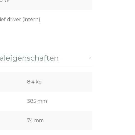
00 W
ief driver (intern)
leigenschaften
8,4 kg
385 mm
74 mm