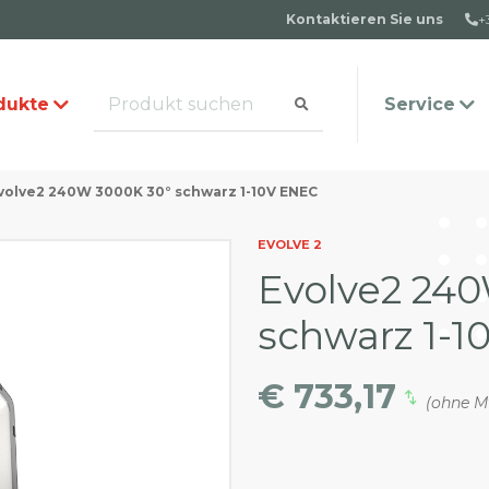
Kontaktieren Sie uns
+
dukte
Service
volve2 240W 3000K 30° schwarz 1-10V ENEC
alog anfordern
s Team
Häufige Fragen
Kontakt
EVOLVE 2
Evolve2 24
schwarz 1-
€ 733,17
(ohne M