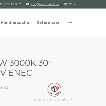
32 (0)16 79 50 51
info@integratech.be
DE
Händlersuche
Referenzen
Kosten sparen mit LED-
Newsletter
Beleuchtung
0W 3000K 30°
10V ENEC
wSt.)
Weitere Informationen