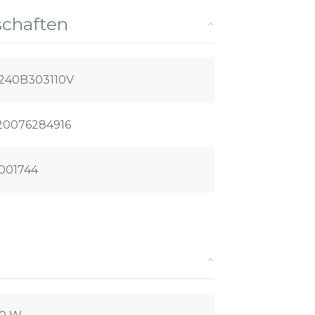
schaften
240B303110V
20076284916
001744