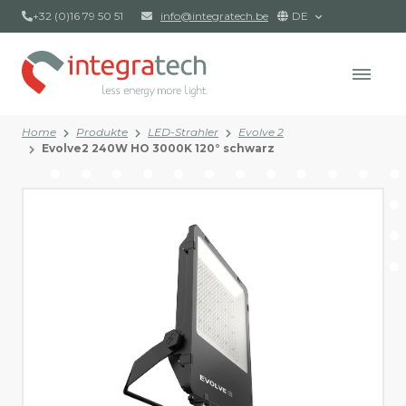
+32 (0)16 79 50 51
info@integratech.be
DE
Home
Produkte
LED-Strahler
Evolve 2
Evolve2 240W HO 3000K 120° schwarz