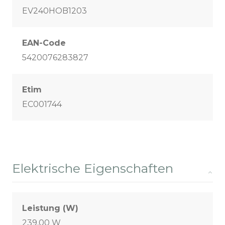
EV240HOB1203
EAN-Code
5420076283827
Etim
EC001744
Elektrische Eigenschaften
Leistung (W)
239,00 W