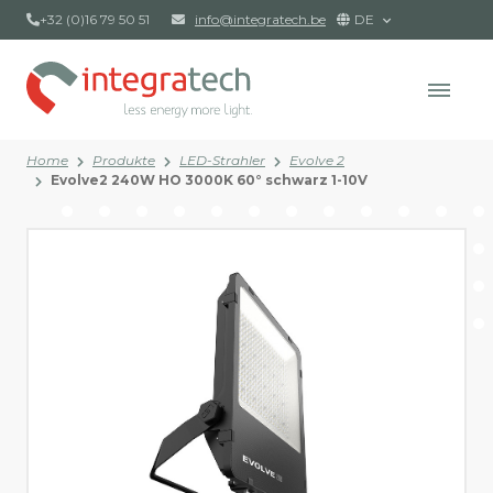
+32 (0)16 79 50 51
info@integratech.be
DE
Home
Produkte
LED-Strahler
Evolve 2
Evolve2 240W HO 3000K 60° schwarz 1-10V