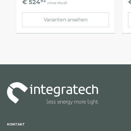
92
€ 524
ohne MwSt.
Varianten ansehen
KONTAKT