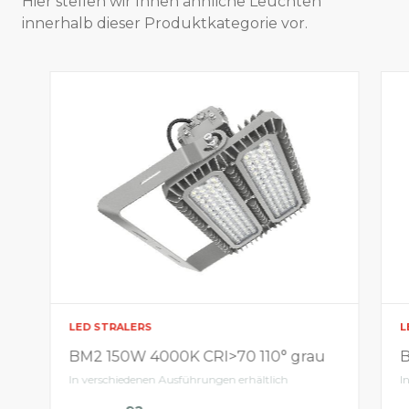
Hier stellen wir Ihnen ähnliche Leuchten
innerhalb dieser Produktkategorie vor.
LED STRALERS
L
BM2 150W 4000K CRI>70 110° grau
B
In verschiedenen Ausführungen erhältlich
I