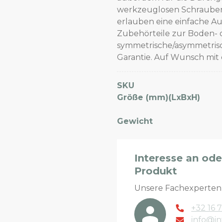
werkzeuglosen Schrauben
erlauben eine einfache Au
Zubehörteile zur Boden- 
symmetrische/asymmetrisch
Garantie. Auf Wunsch mit 
SKU
Größe (mm)(LxBxH)
Gewicht
Interesse an od
Produkt
Unsere Fachexperte
+32 16 7
info@in