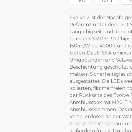
1-10V
DALI
Evolve 2 ist der Nachfolge
Referenz unter den LED-S
Langlebigkeit und der ein
Lumileds SMD3030-Chips au
150lm/W bei 4000K und ei
bieten. Das IP66 Aluminiu
Umgebungen und Salzwasse
Beschichtung geschützt u
mattem Sicherheitsglas so
ausgestattet. Die LEDs we
isolierten, flimmerfreien 
der Rückseite des Evolve 
Anschlussbox mit M20-Ei
Anschlussklemmen. Das er
Verteilerdosen an der Wa
zusätzliche Verschraubung 
außerdem für die Durchg