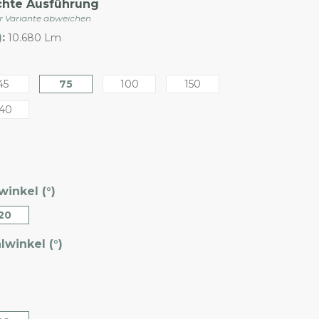
chte Ausführung
er Variante abweichen
:
10.680 Lm
45
75
100
150
40
inkel (°)
20
winkel (°)