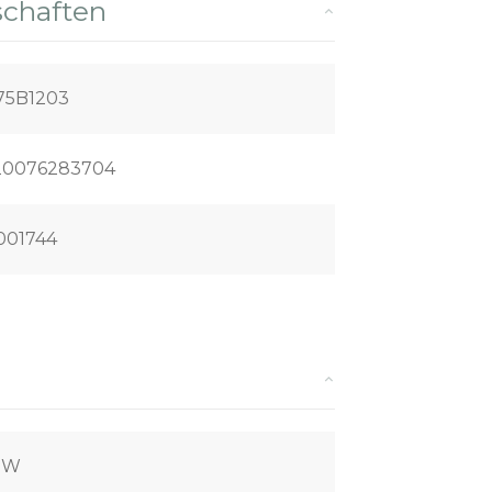
schaften
75B1203
20076283704
001744
0 W