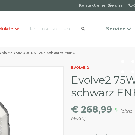
Kontaktieren Sie uns
+
dukte
Service
volve2 75W 3000K 120° schwarz ENEC
alog anfordern
s Team
Häufige Fragen
Kontakt
EVOLVE 2
Evolve2 75W
schwarz EN
€ 268,99
(ohne
MwSt.)