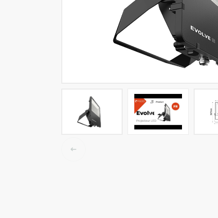
LED-Tracklights
Smartlighting
High-Bay-Leuchten
Wasserbeständige Leuchten
Decken- und Wandleuchten
Straßenbeleuchtung
Langfeldleuchten
Elektroinstallation