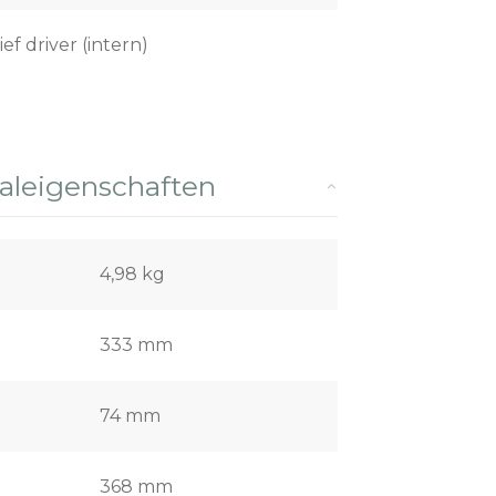
ief driver (intern)
leigenschaften
4,98 kg
333 mm
74 mm
368 mm