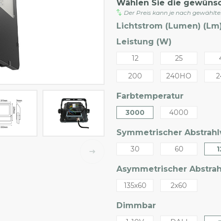
Wählen Sie die gewüns
Der Preis kann je nach gewählt
Lichtstrom (Lumen) (Lm)
Leistung (W)
12
25
200
240HO
2
Farbtemperatur
3000
4000
Symmetrischer Abstrahlw
30
60
1
Asymmetrischer Abstrahl
135x60
2x60
Dimmbar