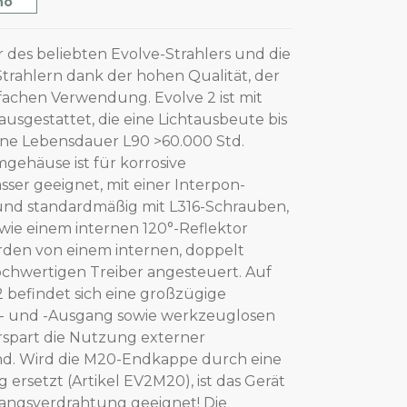
no
r des beliebten Evolve-Strahlers und die
trahlern dank der hohen Qualität, der
fachen Verwendung. Evolve 2 ist mit
sgestattet, die eine Lichtausbeute bis
ne Lebensdauer L90 >60.000 Std.
mgehäuse ist für korrosive
r geeignet, mit einer Interpon-
nd standardmäßig mit L316-Schrauben,
wie einem internen 120°-Reflektor
rden von einem internen, doppelt
hochwertigen Treiber angesteuert. Auf
2 befindet sich eine großzügige
n- und -Ausgang sowie werkzeuglosen
spart die Nutzung externer
nd. Wird die M20-Endkappe durch eine
ersetzt (Artikel EV2M20), ist das Gerät
angsverdrahtung geeignet! Die