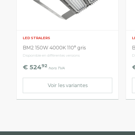
LED STRALERS
L
BM2 150W 4000K 110° gris
B
Disponible en différentes versions
D
92
€ 524
hors TVA
Voir les variantes