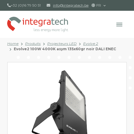
+32 (0)16 79 50 51
info@integratech.be
FR
Home
Produits
Projecteurs LED
Evolve 2
Evolve2 100W 4000K asym 135x60gr noir DALI ENEC