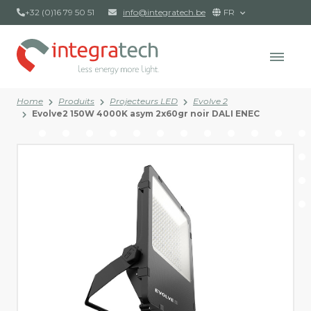
+32 (0)16 79 50 51
info@integratech.be
FR
Home
Produits
Projecteurs LED
Evolve 2
Evolve2 150W 4000K asym 2x60gr noir DALI ENEC