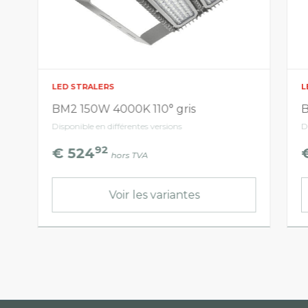
LED STRALERS
L
BM2 150W 4000K 110° gris
B
Disponible en différentes versions
D
92
€ 524
hors TVA
Voir les variantes