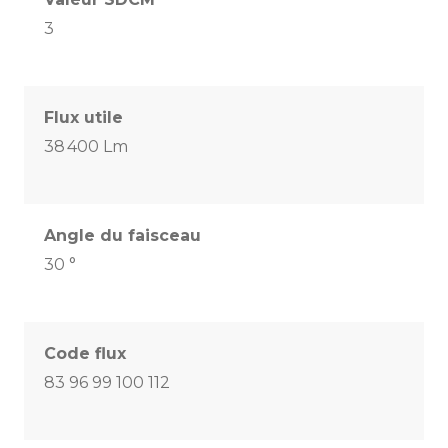
3
Flux utile
38 400 Lm
Angle du faisceau
30 °
Code flux
83 96 99 100 112