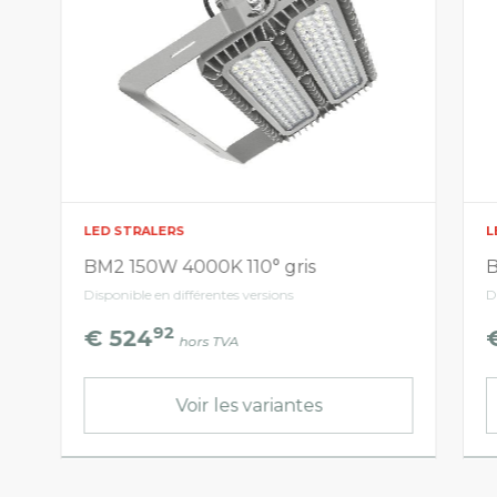
LED STRALERS
L
BM2 150W 4000K 110° gris
B
Disponible en différentes versions
D
92
€ 524
hors TVA
Voir les variantes