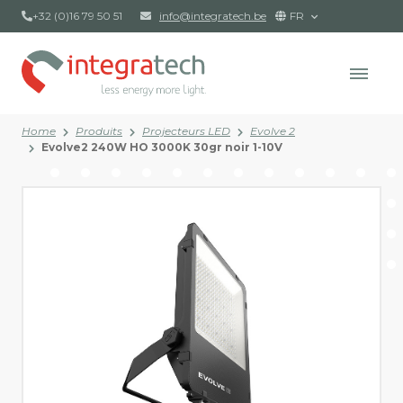
+32 (0)16 79 50 51
info@integratech.be
FR
Home
Produits
Projecteurs LED
Evolve 2
Evolve2 240W HO 3000K 30gr noir 1-10V