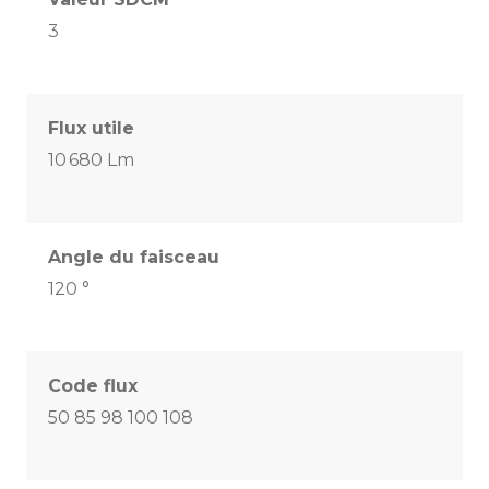
3
Flux utile
10 680 Lm
Angle du faisceau
120 °
Code flux
50 85 98 100 108