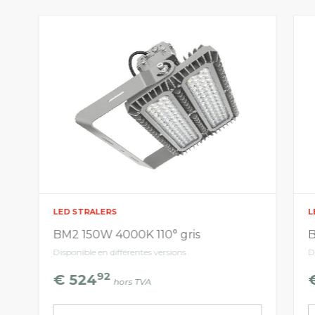
LED STRALERS
L
BM2 150W 4000K 110° gris
B
Disponible en différentes versions
D
92
€ 524
hors TVA