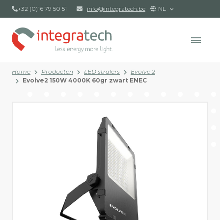
+32 (0)16 79 50 51
info@integratech.be
NL
Home
Producten
LED stralers
Evolve 2
Evolve2 150W 4000K 60gr zwart ENEC