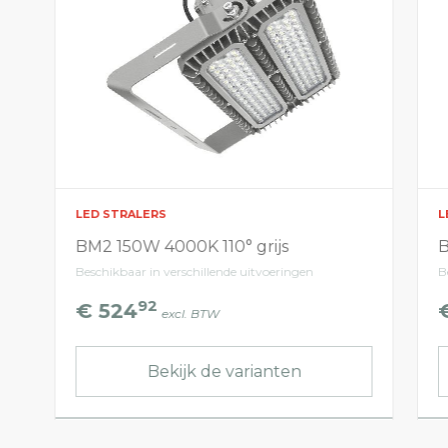
LED STRALERS
L
BM2 150W 4000K 110° grijs
B
Beschikbaar in verschillende uitvoeringen
B
92
€ 524
excl. BTW
Bekijk de varianten