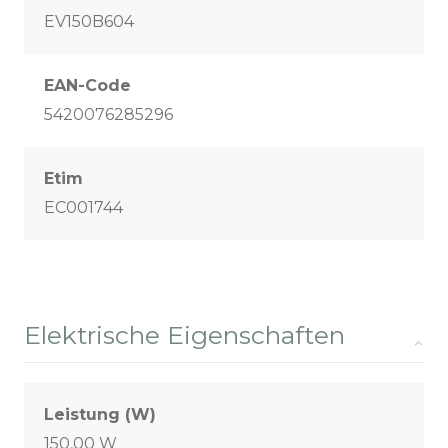
EV150B604
EAN-Code
5420076285296
Etim
EC001744
Elektrische Eigenschaften
Leistung (W)
150,00 W