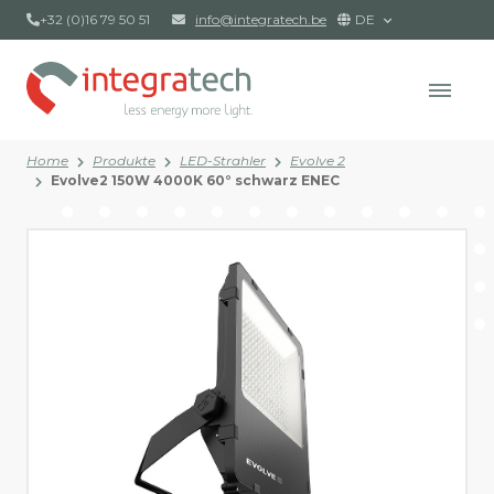
+32 (0)16 79 50 51
info@integratech.be
DE
Home
Produkte
LED-Strahler
Evolve 2
Evolve2 150W 4000K 60° schwarz ENEC