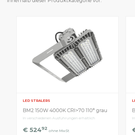
innerhalb dieser Produktkategorie vor.
LED STRALERS
L
BM2 150W 4000K CRI>70 110° grau
B
In verschiedenen Ausführungen erhältlich
I
92
€ 524
ohne MwSt.