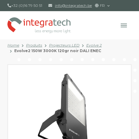
+32 (0)16 79 50 51
info@integratech.be
FR
Home
Produits
Projecteurs LED
Evolve 2
Evolve2 150W 3000K 120gr noir DALI ENEC