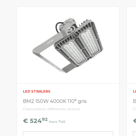
LED STRALERS
L
BM2 150W 4000K 110° gris
B
Disponible en différentes versions
D
92
€ 524
hors TVA