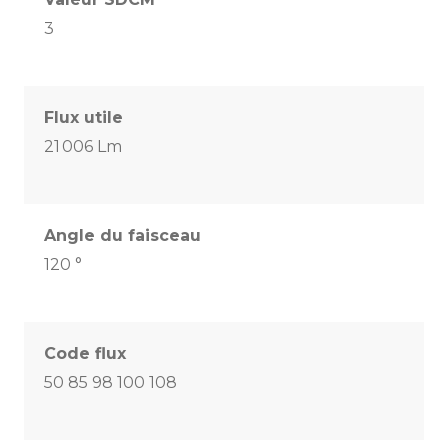
3
Flux utile
21 006 Lm
Angle du faisceau
120 °
Code flux
50 85 98 100 108