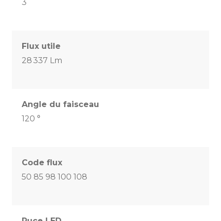
3
Flux utile
28 337 Lm
Angle du faisceau
120 °
Code flux
50 85 98 100 108
Puce LED