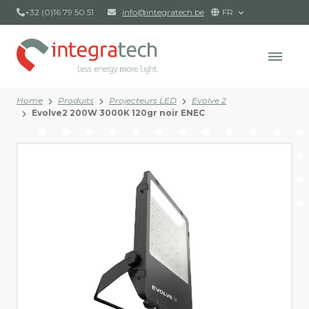
+32 (0)16 79 50 51
info@integratech.be
FR
Home
Produits
Projecteurs LED
Evolve 2
Evolve2 200W 3000K 120gr noir ENEC