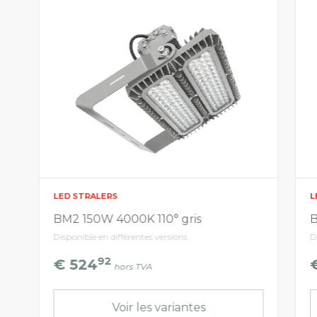
LED STRALERS
L
BM2 150W 4000K 110° gris
B
Disponible en différentes versions
D
92
€ 524
hors TVA
Voir les variantes