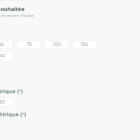
souhaitée
 la version choisie
45
75
100
150
40
rique (°)
20
trique (°)