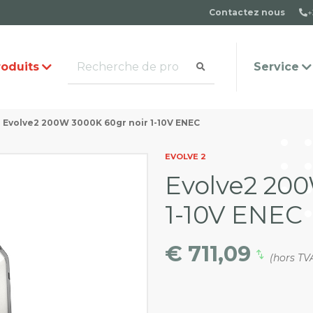
Contactez nous
+
roduits
Service
Evolve2 200W 3000K 60gr noir 1-10V ENEC
mande de catalogue
quipe
Questions fréquemmen
Contact
EVOLVE 2
posées
Evolve2 200
1-10V ENEC
€ 711,09
(hors TV