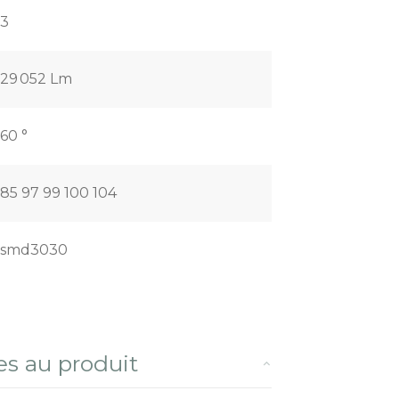
3
29 052 Lm
60 °
85 97 99 100 104
smd3030
es au produit