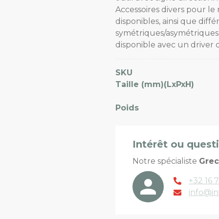
Accessoires divers pour l
disponibles, ainsi que diffé
symétriques/asymétriques.
disponible avec un driver 
SKU
Taille (mm)(LxPxH)
Poids
Intérêt ou quest
Notre spécialiste
Gre
+32 16 7
info@in