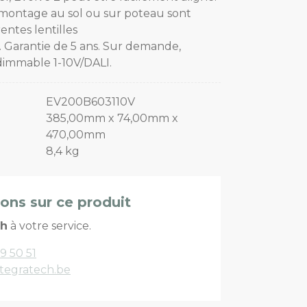
e montage au sol ou sur poteau sont
rentes lentilles
 Garantie de 5 ans. Sur demande,
dimmable 1-10V/DALI.
EV200B603110V
385,00mm x 74,00mm x
470,00mm
8,4 kg
ions sur ce produit
ch
à votre service.
9 50 51
tegratech.be