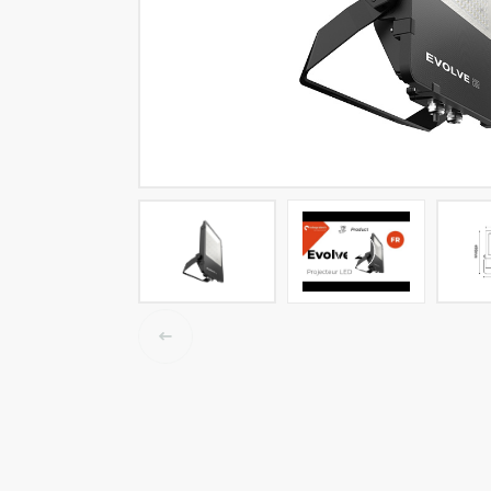
Tracklights
Smart light
Luminaires High Bay
Luminaire LED étanche
Éclairage plafonnier et mur
Éclairage public
Éclairage Linéaire
Accessoires électrique