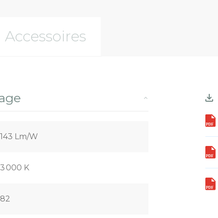
Accessoires
rage
143 Lm/W
3 000 K
82