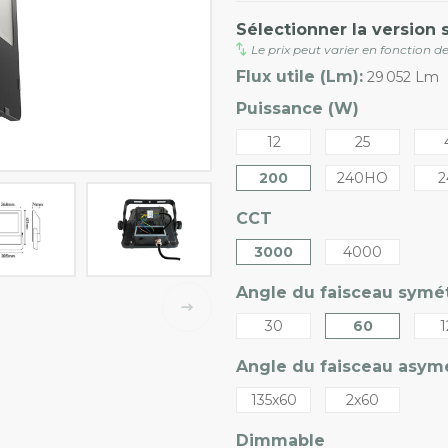
Sélectionner la version 
Le prix peut varier en fonction de
Flux utile (Lm):
29 052 Lm
Puissance (W)
12
25
200
240HO
2
CCT
3000
4000
Angle du faisceau symét
30
60
1
Angle du faisceau asymé
135x60
2x60
Dimmable