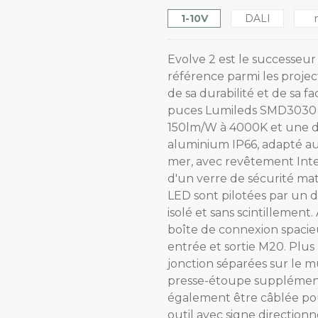
1-10V
DALI
Evolve 2 est le successeur
référence parmi les projec
de sa durabilité et de sa fa
puces Lumileds SMD3030 av
150lm/W à 4000K et une du
aluminium IP66, adapté au
mer, avec revêtement Inte
d'un verre de sécurité mat
LED sont pilotées par un 
isolé et sans scintillement.
boîte de connexion spacie
entrée et sortie M20. Plus
jonction séparées sur le 
presse-étoupe supplémenta
également être câblée pou
outil avec signe directionn