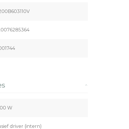
200B603110V
20076285364
001744
es
,00 W
usief driver (intern)