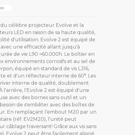
no
 du célèbre projecteur Evolve et la
teurs LED en raison de sa haute qualité,
cilité d'utilisation. Evolve 2 est équipé de
ec une efficacité allant jusqu'à
rée de vie L90 >60.000h. Le boîtier en
x environnements corrosifs et au sel de
rpon, équipé en standard de vis L316,
te et d'un réflecteur interne de 60°. Les
driver interne de qualité, doublement
 À l'arrière, l'Evolve 2 est équipé d'une
use avec des bornes sans outil et un
 besoin de s'embêter avec des boîtes de
mur. En remplaçant l'embout M20 par un
ire (réf. EV2M20), l'unité peut
r câblage traversant! Grâce aux vis sans
el, Evolve 2 peut être facilement aligné.