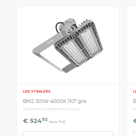
LED STRALERS
L
BM2 150W 4000K 110° gris
B
Disponible en différentes versions
D
92
€ 524
hors TVA