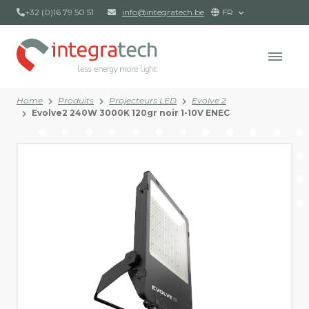
+32 (0)16 79 50 51
info@integratech.be
FR
Home
Produits
Projecteurs LED
Evolve 2
Evolve2 240W 3000K 120gr noir 1-10V ENEC