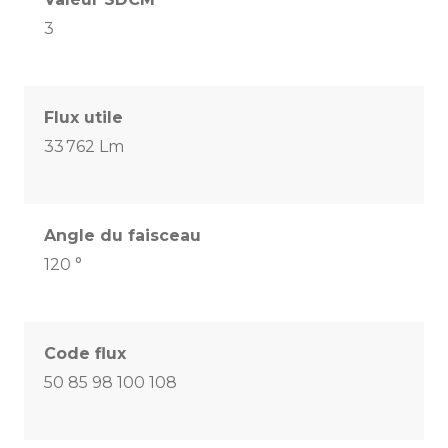
3
Flux utile
33 762 Lm
Angle du faisceau
120 °
Code flux
50 85 98 100 108