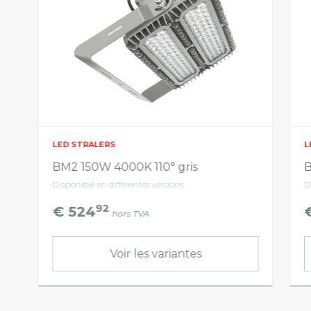
LED STRALERS
L
BM2 150W 4000K 110° gris
B
Disponible en différentes versions
D
92
€ 524
hors TVA
Voir les variantes