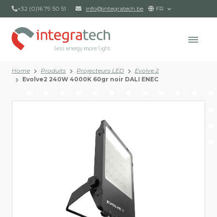
+32 (0)16 79 50 51
info@integratech.be
FR
Home
Produits
Projecteurs LED
Evolve 2
Evolve2 240W 4000K 60gr noir DALI ENEC