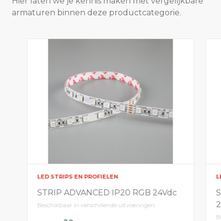
Hier laten we je kennis maken met vergelijkbare
armaturen binnen deze productcategorie.
LED STRIPS EN PROFIELEN
L
STRIP ADVANCED IP20 RGB 24Vdc
Beschikbaar in verschillende uitvoeringen
B