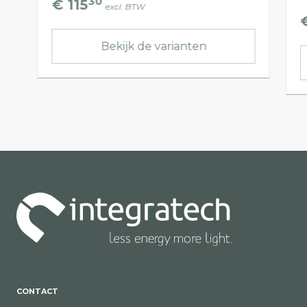
30
€ 115
excl. BTW
Bekijk de varianten
CONTACT