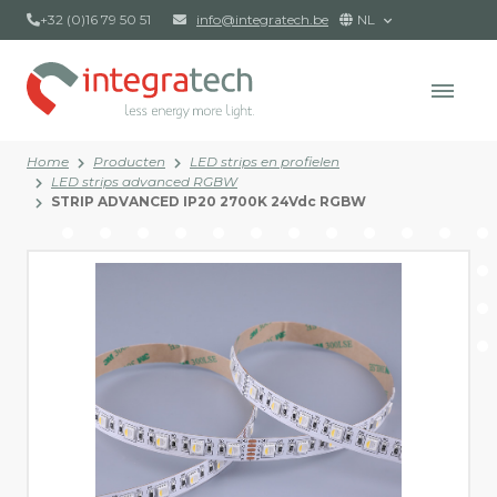
+32 (0)16 79 50 51
info@integratech.be
NL
Home
Producten
LED strips en profielen
LED strips advanced RGBW
STRIP ADVANCED IP20 2700K 24Vdc RGBW