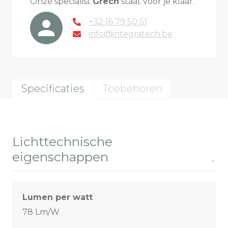
Onze specialist
Grech
staat voor je klaar.
+32 16 79 50 51
info@integratech.be
Specificaties
Toebehoren
Lichttechnische
eigenschappen
Lumen per watt
78 Lm/W