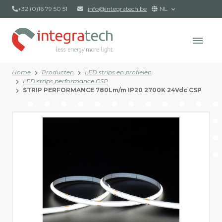
+32 (0)16 79 50 51
info@integratech.be
NL
Home
Producten
LED strips en profielen
LED strips performance CSP
STRIP PERFORMANCE 780Lm/m IP20 2700K 24Vdc CSP