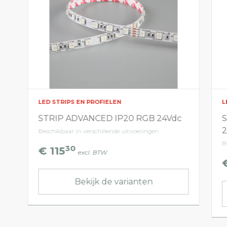
LED STRIPS EN PROFIELEN
L
STRIP ADVANCED IP20 RGB 24Vdc
Beschikbaar in verschillende uitvoeringen
B
30
€ 115
excl. BTW
Bekijk de varianten