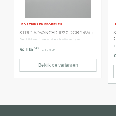
LED STRIPS EN PROFIELEN
L
STRIP ADVANCED IP20 RGB 24Vdc
Beschikbaar in verschillende uitvoeringen
B
30
€ 115
excl. BTW
Bekijk de varianten