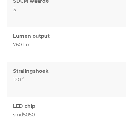
SDCM waarde
3
Lumen output
760 Lm
Stralingshoek
120 °
LED chip
smd5050