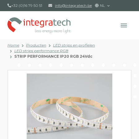
+32 (0)16 79 50 51
info@integratech.be
NL
Home
Producten
LED strips en profielen
LED strips performance RGB
STRIP PERFORMANCE IP20 RGB 24Vdc