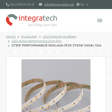
+32 (0)16 79 50 51
info@integratech.be
NL
Home
Producten
LED strips en profielen
LED strips performance long 12m
STRIP PERFORMANCE 500Lm/m IP20 2700K 24Vdc 12m