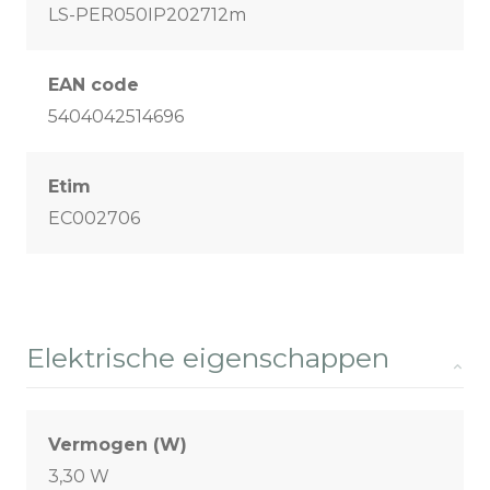
LS-PER050IP202712m
EAN code
5404042514696
Etim
EC002706
Elektrische eigenschappen
Vermogen (W)
3,30 W