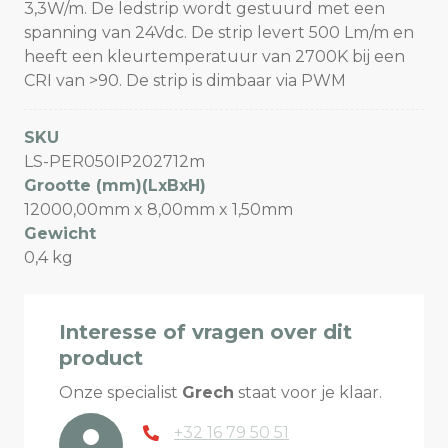
3,3W/m. De ledstrip wordt gestuurd met een
spanning van 24Vdc. De strip levert 500 Lm/m en
heeft een kleurtemperatuur van 2700K bij een
CRI van >90. De strip is dimbaar via PWM
SKU
LS-PER050IP202712m
Grootte (mm)(LxBxH)
12000,00mm x 8,00mm x 1,50mm
Gewicht
0,4 kg
Interesse of vragen over dit
product
Onze specialist
Grech
staat voor je klaar.
+32 16 79 50 51