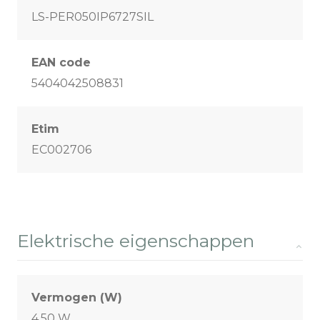
LS-PER050IP6727SIL
EAN code
5404042508831
Etim
EC002706
Elektrische eigenschappen
Vermogen (W)
4,50 W