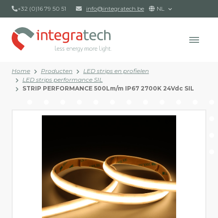
+32 (0)16 79 50 51
info@integratech.be
NL
Home
Producten
LED strips en profielen
LED strips performance SIL
STRIP PERFORMANCE 500Lm/m IP67 2700K 24Vdc SIL