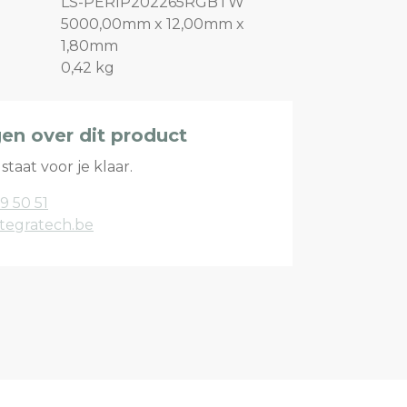
LS-PERIP202265RGBTW
5000,00mm x 12,00mm x
1,80mm
0,42 kg
gen over dit product
staat voor je klaar.
9 50 51
tegratech.be