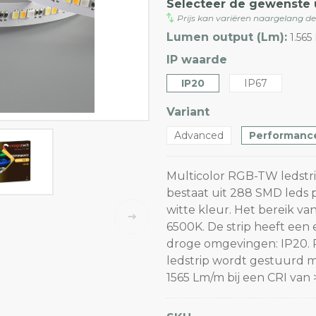
Selecteer de gewenste 
Prijs kan variëren naargelang d
Lumen output (Lm):
1.565
IP waarde
IP20
IP67
Variant
Advanced
Performanc
Multicolor RGB-TW ledstr
bestaat uit 288 SMD leds 
witte kleur. Het bereik va
6500K. De strip heeft een 
droge omgevingen: IP20. 
ledstrip wordt gestuurd m
1565 Lm/m bij een CRI van 