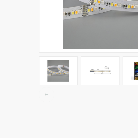
LED tracklights
Smartlighting
High Bay armaturen
Half waterdichte armaturen
Plafond & wandarmaturen
Straatverlichting
Lijnverlichting
Elektrische accessoires