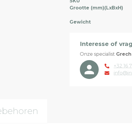
SKU
Grootte (mm)(LxBxH)
Gewicht
Interesse of vra
Onze specialist
Grech
+32 16 7
info@in
ebehoren