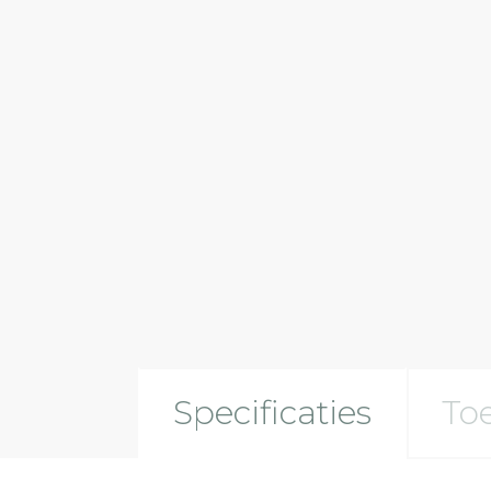
Voedingen en sturingen
Segmenten
Residentieel
Utiliteit
Industrie & Magazijn
Parking & Outdoor
Specificaties
To
Extreme omstandigheden