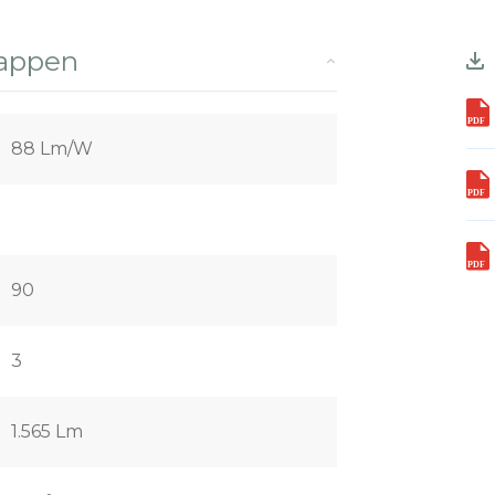
happen
88 Lm/W
90
3
1.565 Lm