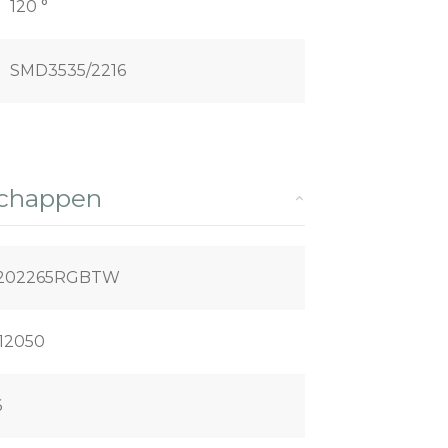
120 °
SMD3535/2216
schappen
P202265RGBTW
12050
6