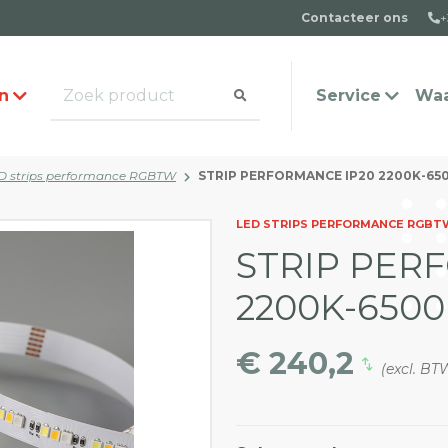
Contacteer ons
+
n
Service
Waa
D strips performance RGBTW
STRIP PERFORMANCE IP20 2200K-65
alogus aanvragen
t team
Veel gestelde vragen
Contact
LED STRIPS PERFORMANCE RGBT
STRIP PER
2200K-650
€ 240,2
(excl. BT